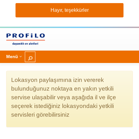
Hayır, teşekkürler
Daha fazla göster
[global.cookielaw.txt.headline.per
Menü
[global.cookielaw.txt.headline.targ
Lokasyon paylaşımına izin vererek
[global.cookielaw.txt.headline.thir
bulunduğunuz noktaya en yakın yetkili
servise ulaşabilir veya aşağıda il ve ilçe
seçerek istediğiniz lokasyondaki yetkili
servisleri görebilirsiniz